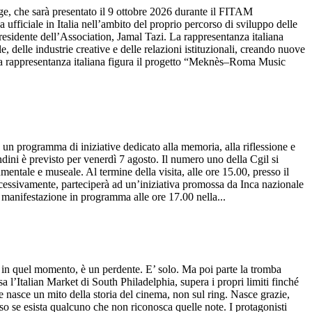
e, che sarà presentato il 9 ottobre 2026 durante il FITAM
fficiale in Italia nell’ambito del proprio percorso di sviluppo delle
 Presidente dell’Association, Jamal Tazi. La rappresentanza italiana
, delle industrie creative e delle relazioni istituzionali, creando nuove
nuova rappresentanza italiana figura il progetto “Meknès–Roma Music
 programma di iniziative dedicato alla memoria, alla riflessione e
ini è previsto per venerdì 7 agosto. Il numero uno della Cgil si
entale e museale. Al termine della visita, alle ore 15.00, presso il
ccessivamente, parteciperà ad un’iniziativa promossa da Inca nazionale
a manifestazione in programma alle ore 17.00 nella...
quel momento, è un perdente. E’ solo. Ma poi parte la tromba
 l’Italian Market di South Philadelphia, supera i propri limiti finché
e nasce un mito della storia del cinema, non sul ring. Nasce grazie,
o se esista qualcuno che non riconosca quelle note. I protagonisti