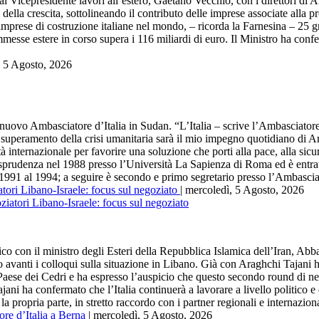
 Vicepresidente lavori all’estero, Gaetano Vecchio, con i direttori di A
 della crescita, sottolineando il contributo delle imprese associate alla p
rese di costruzione italiane nel mondo, – ricorda la Farnesina – 25 gran
ommesse estere in corso supera i 116 miliardi di euro. Il Ministro ha co
, 5 Agosto, 2026
Ambasciatore d’Italia in Sudan. “L’Italia – scrive l’Ambasciatore –
ire il superamento della crisi umanitaria sarà il mio impegno quotidiano 
à internazionale per favorire una soluzione che porti alla pace, alla sicur
isprudenza nel 1988 presso l’Università La Sapienza di Roma ed è entrato
991 al 1994; a seguire è secondo e primo segretario presso l’Ambasciata 
atori Libano-Israele: focus sul negoziato
| mercoledì, 5 Agosto, 2026
n il ministro degli Esteri della Repubblica Islamica dell’Iran, Abbas A
 avanti i colloqui sulla situazione in Libano. Già con Araghchi Tajani 
el Paese dei Cedri e ha espresso l’auspicio che questo secondo round di n
jani ha confermato che l’Italia continuerà a lavorare a livello politico e d
 la propria parte, in stretto raccordo con i partner regionali e internazional
re d’Italia a Berna
| mercoledì, 5 Agosto, 2026