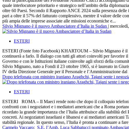
visto la partecipazione del Presidente Antonio Ciucci accompagnato dal
quale interlocutore prioritario e strategico nell’ambito della diplomazia
oltre 60 Paesi. Secondo il Rapporto ANCE 2024 sulla presenza delle imp
pari a oltre il 57% del fatturato complessivo, mentre il valore delle c
più ampia delle imprese associate alle missioni economiche e...
Silvio Mignano è il nuovo Ambasciatore d’Italia in Sudan
| mercoledì
ESTERI
ESTERI (Fonte foto Facebook) KHARTOUM – Silvio Mignano è il nuovo 
continuerà a farlo. Il dialogo con tutti gli attori coinvolti per favor
Governo e con le Istituzioni italiane coinvolte agli sforzi della comunit
Silvio Mignano, nato a Fondi il 23 ottobre 1965, si è laureato in Giur
IV della Direzione Generale per il Personale e l’Amministrazione dal 1
Dopo telefonata con ministro iraniano Araghchi, Tajani sente i negozi
ESTERI
ESTERI ROMA – Il Maeci rende noto che dopo il colloquio telefonico co
confronti con i negoziatori e i mediatori americani che a Roma portano
ricordato la grande importanza che l’Italia attribuisce alla stabilità d
concreti. Ai negoziatori israeliani e libanesi e ai mediatori americani Ta
stabilità regionale. In questo senso, l’Italia è pronta a continuare a fare
Carmelo Vaccaro: S.E. l’Amb. Luca Sabbatucci nominato Ambasciato