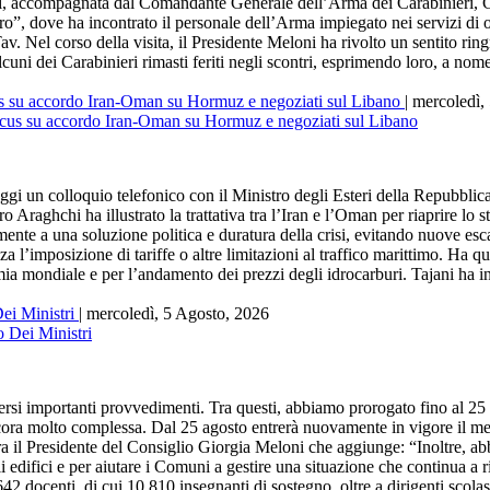
ccompagnata dal Comandante Generale dell’Arma dei Carabinieri, Gen.
, dove ha incontrato il personale dell’Arma impiegato nei servizi di or
. Nel corso della visita, il Presidente Meloni ha rivolto un sentito ringra
cuni dei Carabinieri rimasti feriti negli scontri, esprimendo loro, a nom
focus su accordo Iran-Oman su Hormuz e negoziati sul Libano
| mercoledì,
un colloquio telefonico con il Ministro degli Esteri della Repubblica 
ro Araghchi ha illustrato la trattativa tra l’Iran e l’Oman per riaprire lo
ente a una soluzione politica e duratura della crisi, evitando nuove escala
a l’imposizione di tariffe o altre limitazioni al traffico marittimo. Ha qu
ia mondiale e per l’andamento dei prezzi degli idrocarburi. Tajani ha i
Dei Ministri
| mercoledì, 5 Agosto, 2026
mportanti provvedimenti. Tra questi, abbiamo prorogato fino al 25 ago
e ancora molto complessa. Dal 25 agosto entrerà nuovamente in vigore il
ra il Presidente del Consiglio Giorgia Meloni che aggiunge: “Inoltre, ab
li edifici e per aiutare i Comuni a gestire una situazione che continua 
2 docenti, di cui 10.810 insegnanti di sostegno, oltre a dirigenti scola