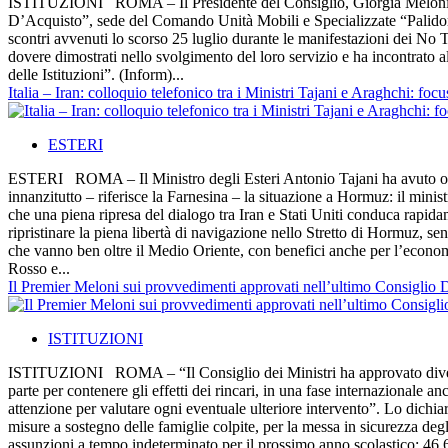
ISTITUZIONI ROMA – Il Presidente del Consiglio, Giorgia Meloni, a
D’Acquisto”, sede del Comando Unità Mobili e Specializzate “Palidoro”
scontri avvenuti lo scorso 25 luglio durante le manifestazioni dei No Tav
dovere dimostrati nello svolgimento del loro servizio e ha incontrato al
delle Istituzioni”. (Inform)...
Italia – Iran: colloquio telefonico tra i Ministri Tajani e Araghchi: 
ESTERI
ESTERI ROMA – Il Ministro degli Esteri Antonio Tajani ha avuto oggi 
innanzitutto – riferisce la Farnesina – la situazione a Hormuz: il minist
che una piena ripresa del dialogo tra Iran e Stati Uniti conduca rapidam
ripristinare la piena libertà di navigazione nello Stretto di Hormuz, senz
che vanno ben oltre il Medio Oriente, con benefici anche per l’econom
Rosso e...
Il Premier Meloni sui provvedimenti approvati nell’ultimo Consiglio 
ISTITUZIONI
ISTITUZIONI ROMA – “Il Consiglio dei Ministri ha approvato diversi i
parte per contenere gli effetti dei rincari, in una fase internazional
attenzione per valutare ogni eventuale ulteriore intervento”. Lo dichia
misure a sostegno delle famiglie colpite, per la messa in sicurezza deg
assunzioni a tempo indeterminato per il prossimo anno scolastico: 46.64