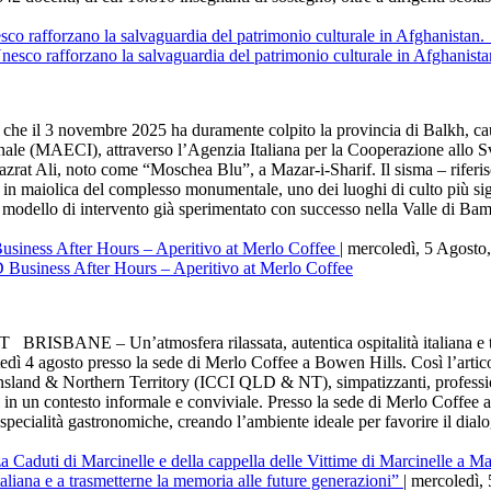
esco rafforzano la salvaguardia del patrimonio culturale in Afghanistan
l 3 novembre 2025 ha duramente colpito la provincia di Balkh, causan
azionale (MAECI), attraverso l’Agenzia Italiana per la Cooperazione all
azrat Ali, noto come “Moschea Blu”, a Mazar-i-Sharif. Il sisma – riferisc
vo in maiolica del complesso monumentale, uno dei luoghi di culto più sig
 il modello di intervento già sperimentato con successo nella Valle di Ba
 Business After Hours – Aperitivo at Merlo Coffee
| mercoledì, 5 Agosto
BANE – Un’atmosfera rilassata, autentica ospitalità italiana e tant
edì 4 agosto presso la sede di Merlo Coffee a Bowen Hills. Così l’ar
land & Northern Territory (ICCI QLD & NT), simpatizzanti, professionis
i in un contesto informale e conviviale. Presso la sede di Merlo Coffee a
 specialità gastronomiche, creando l’ambiente ideale per favorire il dial
 Caduti di Marcinelle e della cappella delle Vittime di Marcinelle a
taliana e a trasmetterne la memoria alle future generazioni”
| mercoledì,