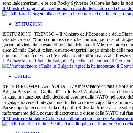
sono italoamericani, e se con Rocky Sylvester Stallone ha fatto la stori
Il Ministro Giorgetti alla cerimonia in ricordo dei Caduti della Gran
ISTITUZIONI
ISTITUZIONI TREVISO – Il Ministro dell’Economia e delle Finanze G
Grande Guerra. “Sono commosso e anche confuso, per i caduti di guerra 
guerre mi viene da pensare di no”, ha dichiarato il Ministro interven
circa 23 mila Caduti italiani e austro-ungarici, luogo simbolo della m
s’impara l’umiltà di vita, ch’è inetta accanto all’immane, alla Presenza
L’Ambasciatore d’Italia in Bulgaria Apicella ha incontrato il Comand
ESTERI
RETE DIPLOMATICA SOFIA – L’Ambasciatore d’Italia a Sofia Marcello
Brigata Bersaglieri “Garibaldi” – riferisce l’Ambasciata – sarà interes
brigata, in attuazione delle decisioni assunte dalla NATO nel corso del
brigata, attraverso l’integrazione di ulteriori forze, capacità e struttu
Paese dopo la recente vittoria del partito Bulgaria Progressista e sulle pa
rafforzamento della postura di deterrenza e difesa della NATO sul fianc
Il Ministro della Salute Schillaci a colloquio con il nuovo Ambasciato