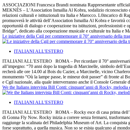
ASSOCIAZIONI Francesca Brandi nominata Rappresentante ufficiale in
MEKNÈS – L’Association Ismaïlia Al Kobra, sodalizio riconosciuto di pu
relazioni culturali e istituzionali tra Italia e Marocco. L0incarico di R
promuoverà le attività dell’Association Ismaïlia Al Kobra e favorirà coll
opportunità di dialogo e cooperazione tra istituzioni, professionisti e
Bridge”, dedicato alla cooperazione musicale e culturale tra Italia e Ma
Le iniziative della Cgil per commemorare il 70° anniversario della tra
ITALIANI ALL'ESTERO
ITALIANI ALL’ESTERO ROMA – Per ricordare il 70° anniversario della t
all’impegno: “70 anni dopo la tragedia di Marcinelle, simbolo dell’Eur
recherà alle ore 14.00 al Bois du Cazier, a Marcinelle, vicino Charlero
monumento “Où la lampe passe, le mineur doit passer” di fronte al Boi
e Cgil nazionale, alla quale interverranno anche il Console Generale d’
We the Italians intervista Bill Conti: cinquant’anni di Rocky, melodia
ITALIANI ALL'ESTERO
ITALIANI ALL’ESTERO ROMA – Rocky esce di casa prima dell’alba, qu
di Gonna Fly Now. Rocky inizia a correre senza fermarsi, trasformando o
raggiunge la scalinata del Philadelphia Museum of Art. La conquista gra
forse soprattutto, a quella musica. Non so se esista qualcuno al mond