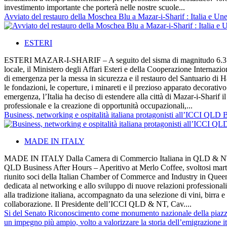
investimento importante che porterà nelle nostre scuole...
Avviato del restauro della Moschea Blu a Mazar-i-Sharif : Italia e Un
ESTERI
ESTERI MAZAR-I-SHARIF – A seguito del sisma di magnitudo 6.3 che i
locale, il Ministero degli Affari Esteri e della Cooperazione Intern
di emergenza per la messa in sicurezza e il restauro del Santuario di H
le fondazioni, le coperture, i minareti e il prezioso apparato decorati
emergenza, l’Italia ha deciso di estendere alla città di Mazar-i-Sharif
professionale e la creazione di opportunità occupazionali,...
Business, networking e ospitalità italiana protagonisti all’ICCI QLD
MADE IN ITALY
MADE IN ITALY Dalla Camera di Commercio Italiana in QLD & NT BRIS
QLD Business After Hours – Aperitivo at Merlo Coffee, svoltosi mart
riunito soci della Italian Chamber of Commerce and Industry in Queens
dedicata al networking e allo sviluppo di nuove relazioni professional
alla tradizione italiana, accompagnato da una selezione di vini, birra e
collaborazione. Il Presidente dell’ICCI QLD & NT, Cav....
Si del Senato Riconoscimento come monumento nazionale della piazza
un impegno più ampio, volto a valorizzare la storia dell’emigrazione i