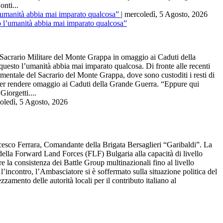
onti...
 l’umanità abbia mai imparato qualcosa”
| mercoledì, 5 Agosto, 2026
crario Militare del Monte Grappa in omaggio ai Caduti della
questo l’umanità abbia mai imparato qualcosa. Di fronte alle recenti
entale del Sacrario del Monte Grappa, dove sono custoditi i resti di
te per rendere omaggio ai Caduti della Grande Guerra. “Eppure qui
Giorgetti....
coledì, 5 Agosto, 2026
co Ferrara, Comandante della Brigata Bersaglieri “Garibaldi”. La
e della Forward Land Forces (FLF) Bulgaria alla capacità di livello
e la consistenza dei Battle Group multinazionali fino al livello
 l’incontro, l’Ambasciatore si è soffermato sulla situazione politica del
ezzamento delle autorità locali per il contributo italiano al