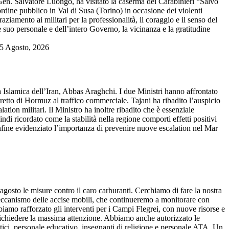
 Salvatore Luongo, ha visitato la caserma dei Carabinieri “Salvo
dine pubblico in Val di Susa (Torino) in occasione dei violenti
ziamento ai militari per la professionalità, il coraggio e il senso del
e suo personale e dell’intero Governo, la vicinanza e la gratitudine
 5 Agosto, 2026
Islamica dell’Iran, Abbas Araghchi. I due Ministri hanno affrontato
 stretto di Hormuz al traffico commerciale. Tajani ha ribadito l’auspicio
tion militari. Il Ministro ha inoltre ribadito che è essenziale
indi ricordato come la stabilità nella regione comporti effetti positivi
nfine evidenziato l’importanza di prevenire nuove escalation nel Mar
sto le misure contro il caro carburanti. Cerchiamo di fare la nostra
 meccanismo delle accise mobili, che continueremo a monitorare con
biamo rafforzato gli interventi per i Campi Flegrei, con nuove risorse e
a richiedere la massima attenzione. Abbiamo anche autorizzato le
stici, personale educativo, insegnanti di religione e personale ATA. Un