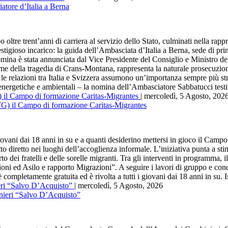
t’anni di carriera al servizio dello Stato, culminati nella rappresen
ioso incarico: la guida dell’Ambasciata d’Italia a Berna, sede di primar
ina è stata annunciata dal Vice Presidente del Consiglio e Ministro deg
time della tragedia di Crans-Montana, rappresenta la naturale prosecuzi
le relazioni tra Italia e Svizzera assumono un’importanza sempre più str
e energetiche e ambientali – la nomina dell’Ambasciatore Sabbatucci testi
G) il Campo di formazione Caritas-Migrantes
| mercoledì, 5 Agosto, 202
 dai 18 anni in su e a quanti desiderino mettersi in gioco il Campo 
o diretto nei luoghi dell’accoglienza informale. L’iniziativa punta a st
to dei fratelli e delle sorelle migranti. Tra gli interventi in programma, il
ni ed Asilo e rapporto Migrazioni”. A seguire i lavori di gruppo e cond
mpletamente gratuita ed è rivolta a tutti i giovani dai 18 anni in su. Is
ieri “Salvo D’Acquisto”
| mercoledì, 5 Agosto, 2026