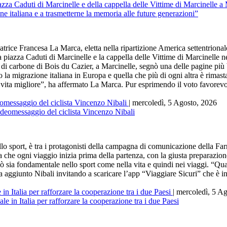
ncesa La Marca, eletta nella ripartizione America settentrionale e c
iazza Caduti di Marcinelle e la cappella delle Vittime di Marcinelle n
a di carbone di Bois du Cazier, a Marcinelle, segnò una delle pagine più b
 la migrazione italiana in Europa e quella che più di ogni altra è rimas
a vita migliore”, ha affermato La Marca. Pur esprimendo il voto favorev
eomessaggio del ciclista Vincenzo Nibali
| mercoledì, 5 Agosto, 2026
ort, è tra i protagonisti della campagna di comunicazione della Farne
a che ogni viaggio inizia prima della partenza, con la giusta preparazion
ciò sia fondamentale nello sport come nella vita e quindi nei viaggi. “Q
a aggiunto Nibali invitando a scaricare l’app “Viaggiare Sicuri” che è i
in Italia per rafforzare la cooperazione tra i due Paesi
| mercoledì, 5 A