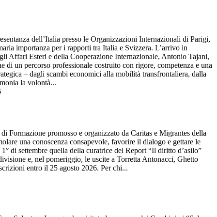
tanza dell’Italia presso le Organizzazioni Internazionali di Parigi,
ia importanza per i rapporti tra Italia e Svizzera. L’arrivo in
li Affari Esteri e della Cooperazione Internazionale, Antonio Tajani,
one di un percorso professionale costruito con rigore, competenza e una
ategica – dagli scambi economici alla mobilità transfrontaliera, dalla
monia la volontà...
6
di Formazione promosso e organizzato da Caritas e Migrantes della
imolare una conoscenza consapevole, favorire il dialogo e gettare le
 1° di settembre quella della curatrice del Report “Il diritto d’asilo”
ivisione e, nel pomeriggio, le uscite a Torretta Antonacci, Ghetto
crizioni entro il 25 agosto 2026. Per chi...