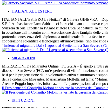
ITALIANI ALL'ESTERO
ITALIANI ALL’ESTERO La Notizia” di Ginevra GINEVRA – Dopo oltre tren
S.E. l’Ambasciatore Luca Sabbatucci è ora chiamato a un nuovo e prestig
Svizzera di Sua Eccellenza l’Ambasciatore Luca Sabbatucci, la cui nom
in occasione dell’incontro con l’Associazione delle famiglie delle vit
profonda conoscenza della diplomazia multilaterale. In una fase in cui 
cooperazione scientifica e tecnologica all’innovazione, fino alle sfid
“Insieme ai migranti”. Dal 31 agosto al 4 settembre a San Severo (F
MIGRAZIONI
MIGRAZIONI Da Migrantes Online FOGGIA – È aperto a tutti i giovani
diocesi di San Severo (FG), un’esperienza di vita, formazione e contatt
basi per la progettazione di un volontariato attivo e strutturato a suppor
della Fondazione Migrantes, Mariacristina Molfetta sul tema: “Migrazio
Arena e Poggio Imperiale. Informazioni: La partecipazione al campo è co
Il Presidente del Consiglio Meloni ha visitato la caserma dei Carabin
ISTITUZIONI