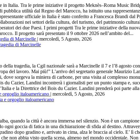
 Italia. Tra le prime iniziative il progetto Meknès–Roma Music Bridg
bblica utilità dal Regno del Marocco, ha istituito una rappresentanza u
appresentante ufficiale in Italia è stato conferito a Francesca Brandi dal
aborazioni nei settori della cultura, del turismo, del patrimonio culturale
 operatori dei due Paesi. I primi progetti Tra le prime iniziative della 
rocco. Il progetto sarà presentato il 9 ottobre 2026 nell’ambito del...
gedia di Marcinelle
| mercoledì, 5 Agosto, 2026
ragedia, la Cgil nazionale sarà a Marcinelle il 7 e l’8 agosto con un
opa del lavoro. Mai più!” L’arrivo del segretario generale Maurizio Land
i, dove sorgeva la miniera di carbone, per una visita al complesso monum
s du Cazier, Landini incontrerà i giornalisti per un punto stampa e, su
Italia e la Direttrice del Bois du Cazier. Landini prenderà poi parte all
 e orgoglio italoamericano
| mercoledì, 5 Agosto, 2026
ando la città è ancora immersa nel silenzio. Non è un campione in 
gni goccia di fatica in una dichiarazione di sfida al destino. Attraversa
dino dopo gradino e, arrivato in cima, alza le braccia al cielo. E’ lì ch
o che non abbia visto quella scena, almeno nel mondo occidentale. Non s