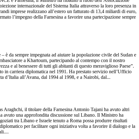
NCE e Farnesina, il Ministro ha ribadito il ruolo dell’Associazione
roiezione internazionale del Sistema Italia attraverso la loro presenza in
di imprese realizzano all’estero un fatturato di 13,4 miliardi di euro,
nfermato l’impegno della Farnesina a favorire una partecipazione sempre
 è da sempre impegnata ad aiutare la popolazione civile del Sudan e
di Ambasciatore a Khartoum, partecipando al contempo con il nostro
ezza e al benessere di tutti gli abitanti di questo meraviglioso Paese”.
 in carriera diplomatica nel 1991. Ha prestato servizio nell’Ufficio
d’Italia all’Avana, dal 1994 al 1998, e a Nairobi, dal...
raghchi, il titolare della Farnesina Antonio Tajani ha avuto altri
ha avuto una approfondita discussione sul Libano. Il Ministro ha
egoziati tra Libano e Israele tenuto a Roma possa produrre risultati
iplomatico per facilitare ogni iniziativa volta a favorire il dialogo e la
i....