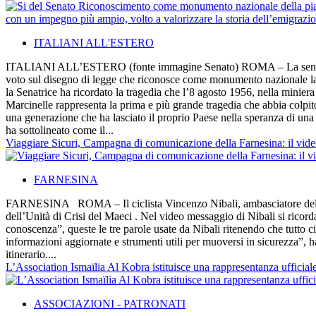
ITALIANI ALL'ESTERO
ITALIANI ALL’ESTERO (fonte immagine Senato) ROMA – La senatrice Fra
voto sul disegno di legge che riconosce come monumento nazionale la p
la Senatrice ha ricordato la tragedia che l’8 agosto 1956, nella minier
Marcinelle rappresenta la prima e più grande tragedia che abbia colpito
una generazione che ha lasciato il proprio Paese nella speranza di un
ha sottolineato come il...
Viaggiare Sicuri, Campagna di comunicazione della Farnesina: il vid
FARNESINA
FARNESINA ROMA – Il ciclista Vincenzo Nibali, ambasciatore dello sp
dell’Unità di Crisi del Maeci . Nel video messaggio di Nibali si ricord
conoscenza”, queste le tre parole usate da Nibali ritenendo che tutto 
informazioni aggiornate e strumenti utili per muoversi in sicurezza”, h
itinerario....
L’Association Ismaïlia Al Kobra istituisce una rappresentanza ufficiale 
ASSOCIAZIONI - PATRONATI