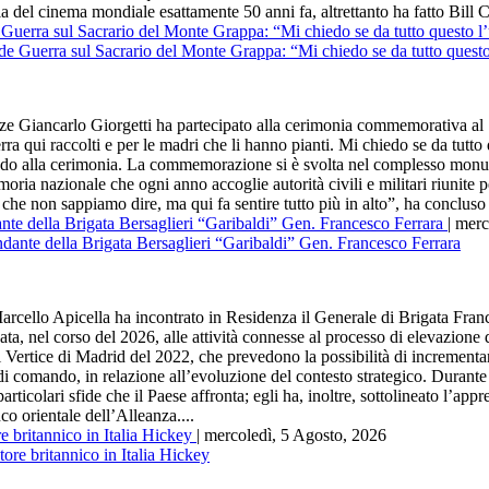
a del cinema mondiale esattamente 50 anni fa, altrettanto ha fatto Bill C
de Guerra sul Sacrario del Monte Grappa: “Mi chiedo se da tutto questo
iancarlo Giorgetti ha partecipato alla cerimonia commemorativa al Sa
qui raccolti e per le madri che li hanno pianti. Mi chiedo se da tutto 
endo alla cerimonia. La commemorazione si è svolta nel complesso monum
emoria nazionale che ogni anno accoglie autorità civili e militari riuni
 che non sappiamo dire, ma qui fa sentire tutto più in alto”, ha concluso 
ante della Brigata Bersaglieri “Garibaldi” Gen. Francesco Ferrara
| mer
 Apicella ha incontrato in Residenza il Generale di Brigata Frances
sata, nel corso del 2026, alle attività connesse al processo di elevazion
 Vertice di Madrid del 2022, che prevedono la possibilità di incrementar
re di comando, in relazione all’evoluzione del contesto strategico. Durante
rticolari sfide che il Paese affronta; egli ha, inoltre, sottolineato l’appr
o orientale dell’Alleanza....
re britannico in Italia Hickey
| mercoledì, 5 Agosto, 2026