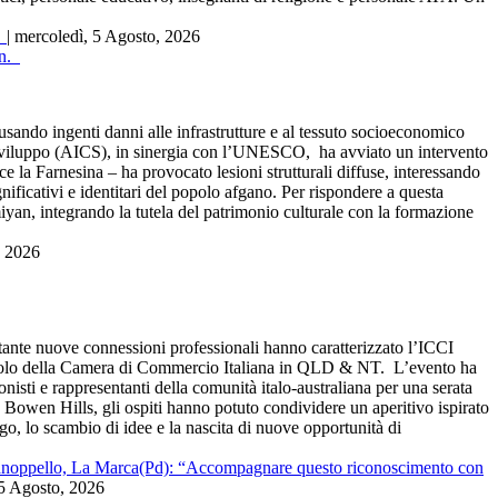
.
| mercoledì, 5 Agosto, 2026
do ingenti danni alle infrastrutture e al tessuto socioeconomico
o Sviluppo (AICS), in sinergia con l’UNESCO, ha avviato un intervento
e la Farnesina – ha provocato lesioni strutturali diffuse, interessando
nificativi e identitari del popolo afgano. Per rispondere a questa
miyan, integrando la tutela del patrimonio culturale con la formazione
, 2026
e nuove connessioni professionali hanno caratterizzato l’ICCI
ticolo della Camera di Commercio Italiana in QLD & NT. L’evento ha
ti e rappresentanti della comunità italo-australiana per una serata
 Bowen Hills, gli ospiti hanno potuto condividere un aperitivo ispirato
ogo, lo scambio di idee e la nascita di nuove opportunità di
 Manoppello, La Marca(Pd): “Accompagnare questo riconoscimento con
 5 Agosto, 2026