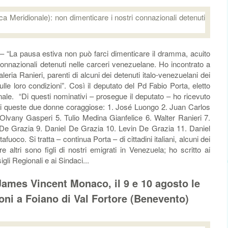
a pausa estiva non può farci dimenticare il dramma, acuito
connazionali detenuti nelle carceri venezuelane. Ho incontrato a
a Ranieri, parenti di alcuni dei detenuti italo-venezuelani dei
lle loro condizioni”. Così il deputato del Pd Fabio Porta, eletto
nale. “Di questi nominativi – prosegue il deputato – ho ricevuto
di queste due donne coraggiose: 1.⁠ ⁠José Luongo 2. Juan Carlos
Olvany Gasperi 5. Tulio Medina Gianfelice 6. Walter Ranieri 7.
De Grazia 9. Daniel De Grazia 10. Levin De Grazia 11. Daniel
oco. Si tratta – continua Porta – di cittadini italiani, alcuni dei
 altri sono figli di nostri emigrati in Venezuela; ho scritto ai
gli Regionali e ai Sindaci...
James Vincent Monaco, il 9 e 10 agosto le
ioni a Foiano di Val Fortore (Benevento)