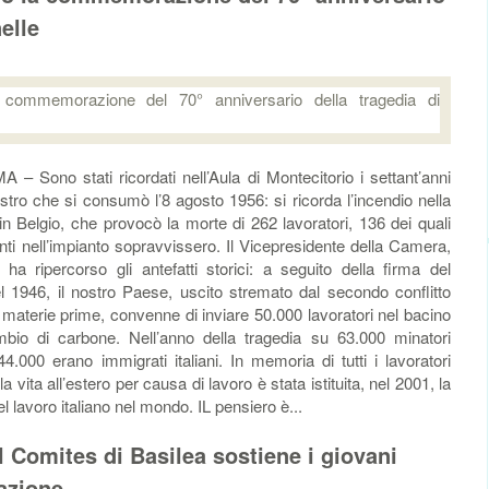
elle
o stati ricordati nell’Aula di Montecitorio i settant’anni
sastro che si consumò l’8 agosto 1956: si ricorda l’incendio nella
in Belgio, che provocò la morte di 262 lavoratori, 136 dei quali
enti nell’impianto sopravvissero. Il Vicepresidente della Camera,
ha ripercorso gli antefatti storici: a seguito della firma del
 nel 1946, il nostro Paese, uscito stremato dal secondo conflitto
materie prime, convenne di inviare 50.000 lavoratori nel bacino
ambio di carbone. Nell’anno della tragedia su 63.000 minatori
44.000 erano immigrati italiani. In memoria di tutti i lavoratori
a vita all’estero per causa di lavoro è stata istituita, nel 2001, la
l lavoro italiano nel mondo. IL pensiero è...
il Comites di Basilea sostiene i giovani
vazione