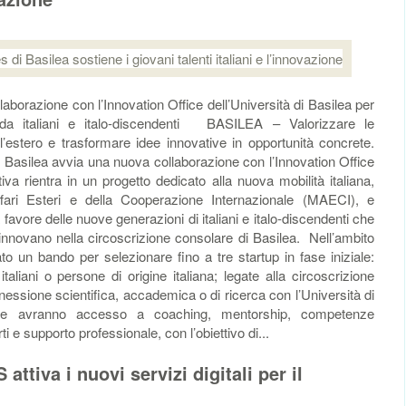
razione con l’Innovation Office dell’Università di Basilea per
da italiani e italo-discendenti BASILEA – Valorizzare le
l’estero e trasformare idee innovative in opportunità concrete.
i Basilea avvia una nuova collaborazione con l’Innovation Office
ativa rientra in un progetto dedicato alla nuova mobilità italiana,
Affari Esteri e della Cooperazione Internazionale (MAECI), e
avore delle nuove generazioni di italiani e italo-discendenti che
innovano nella circoscrizione consolare di Basilea. Nell’ambito
to un bando per selezionare fino a tre startup in fase iniziale:
taliani o persone di origine italiana; legate alla circoscrizione
essione scientifica, accademica o di ricerca con l’Università di
ate avranno accesso a coaching, mentorship, competenze
i e supporto professionale, con l’obiettivo di...
attiva i nuovi servizi digitali per il