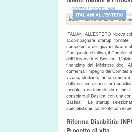
| GIOVEDÌ, 6 AGOSTO, 2026
ITALIANI ALL'ESTERO
ITALIANI ALL’ESTERO Nuova collabo
accompagnare startup fondate 
competenze dei giovani italiani al
Con questo obiettivo, il Comites d
dell’Università di Basilea. L’inizi
finanziato dal Ministero degli 
conferma l’impegno del Comites a f
vivono, studiano, fanno ricerca e 
della collaborazione sarà pubblica
fondate o co-fondate da cittadini i
consolare di Basilea; con una conn
Basilea. Le startup selezion
specialistiche, confronto con espert
Riforma Disabilità: INPS 
Progetto di vita