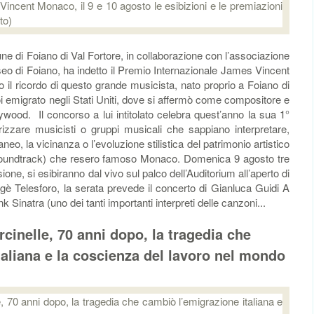
 Foiano di Val Fortore, in collaborazione con l’associazione
seo di Foiano, ha indetto il Premio Internazionale James Vincent
o il ricordo di questo grande musicista, nato proprio a Foiano di
oi emigrato negli Stati Uniti, dove si affermò come compositore e
ywood. Il concorso a lui intitolato celebra quest’anno la sua 1°
rizzare musicisti o gruppi musicali che sappiano interpretare,
eo, la vicinanza o l’evoluzione stilistica del patrimonio artistico
Soundtrack) che resero famoso Monaco. Domenica 9 agosto tre
ione, si esibiranno dal vivo sul palco dell’Auditorium all’aperto di
è Telesforo, la serata prevede il concerto di Gianluca Guidi A
Sinatra (uno dei tanti importanti interpreti delle canzoni...
cinelle, 70 anni dopo, la tragedia che
aliana e la coscienza del lavoro nel mondo