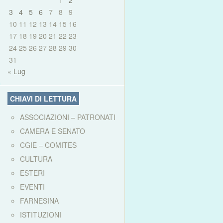
1
2
3
4
5
6
7
8
9
10
11
12
13
14
15
16
17
18
19
20
21
22
23
24
25
26
27
28
29
30
31
« Lug
CHIAVI DI LETTURA
ASSOCIAZIONI – PATRONATI
CAMERA E SENATO
CGIE – COMITES
CULTURA
ESTERI
EVENTI
FARNESINA
ISTITUZIONI