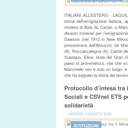
ITALIANI ALL’ESTERO L’AQUILA –
storia dell’emigrazione italiana, a
miniera di Bois du Cazier, a Marci
disastri minerari per l’emigrazion
Dawson (nel 1913 in New Mexico)
provenivano dall’Abruzzo: da Mano
(6), Roccascalegna (6), Castel de
Subequo, Elice, Isola del Gran S
paesi di provenienza, vite che sc
Marcinelle non è solo un luogo, è 
che ha segnato la storia del lavoro 
Protocollo d’intesa tra 
Sociali e CSVnet ETS p
solidarietà
| GIOVEDÌ, 6 AGOSTO, 2026
ISTITUZIONI