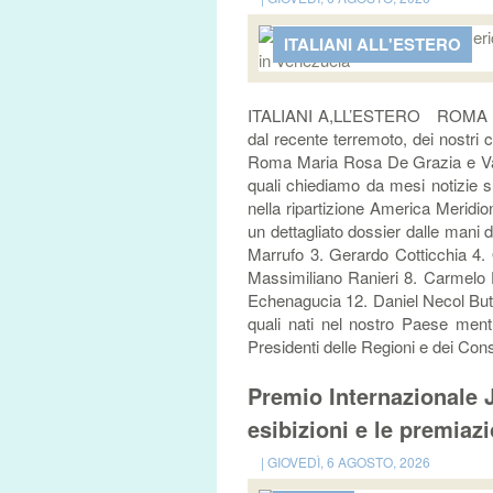
ITALIANI ALL'ESTERO
ITALIANI A,LL’ESTERO ROMA – “L
dal recente terremoto, dei nostri 
Roma Maria Rosa De Grazia e Valeri
quali chiediamo da mesi notizie su
nella ripartizione America Meridio
un dettagliato dossier dalle mani 
Marrufo 3. Gerardo Cotticchia 4. 
Massimiliano Ranieri 8. Carmelo 
Echenagucia 12. Daniel Necol Buttafu
quali nati nel nostro Paese mentre
Presidenti delle Regioni e dei Consi
Premio Internazionale 
esibizioni e le premiaz
| GIOVEDÌ, 6 AGOSTO, 2026