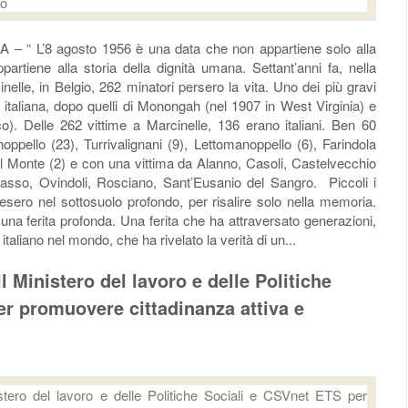
 “ L’8 agosto 1956 è una data che non appartiene solo alla
ppartiene alla storia della dignità umana. Settant’anni fa, nella
nelle, in Belgio, 262 minatori persero la vita. Uno dei più gravi
e italiana, dopo quelli di Monongah (nel 1907 in West Virginia) e
. Delle 262 vittime a Marcinelle, 136 erano italiani. Ben 60
ppello (23), Turrivalignani (9), Lettomanoppello (6), Farindola
l Monte (2) e con una vittima da Alanno, Casoli, Castelvecchio
asso, Ovindoli, Rosciano, Sant’Eusanio del Sangro. Piccoli i
esero nel sottosuolo profondo, per risalire solo nella memoria.
una ferita profonda. Una ferita che ha attraversato generazioni,
italiano nel mondo, che ha rivelato la verità di un...
il Ministero del lavoro e delle Politiche
er promuovere cittadinanza attiva e