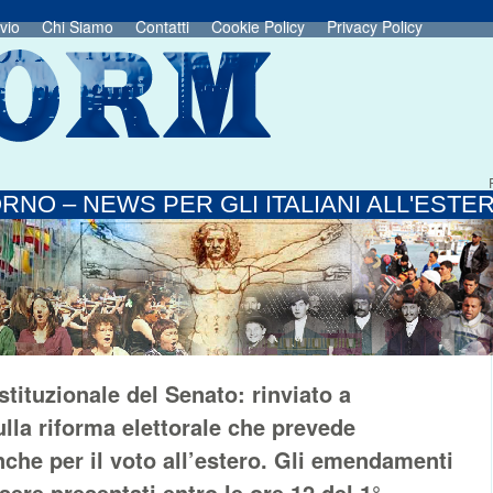
vio
Chi Siamo
Contatti
Cookie Policy
Privacy Policy
RNO – NEWS PER GLI ITALIANI ALL'ESTE
ituzionale del Senato: rinviato a
ulla riforma elettorale che prevede
che per il voto all’estero. Gli emendamenti
ere presentati entro le ore 12 del 1°