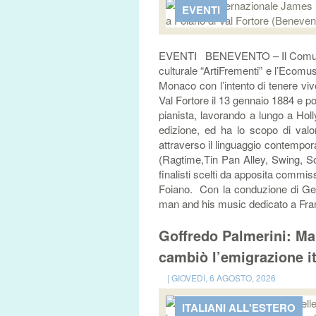
EVENTI
EVENTI BENEVENTO – Il Comune di
culturale “ArtiFrementi” e l’Ecomu
Monaco con l’intento di tenere viv
Val Fortore il 13 gennaio 1884 e p
pianista, lavorando a lungo a Holl
edizione, ed ha lo scopo di valo
attraverso il linguaggio contemporan
(Ragtime,Tin Pan Alley, Swing, 
finalisti scelti da apposita commiss
Foiano. Con la conduzione di Geg
man and his music dedicato a Frank 
Goffredo Palmerini: Mar
cambiò l’emigrazione it
| GIOVEDÌ, 6 AGOSTO, 2026
ITALIANI ALL'ESTERO