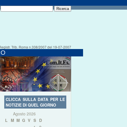
Registr. Trib. Roma n.338/2007 del 19-07-2007
RO
CLICCA SULLA DATA PER LE
NOTIZIE DI QUEL GIORNO
Agosto 2026
L
M
M
G
V
S
D