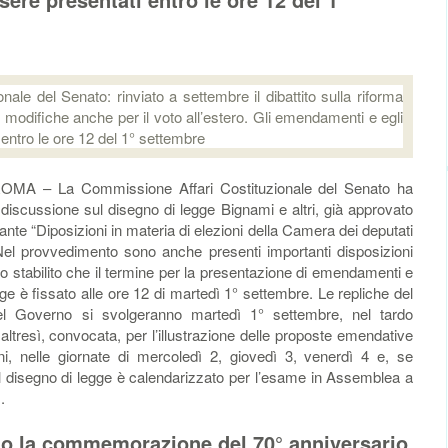
– La Commissione Affari Costituzionale del Senato ha
 discussione sul disegno di legge Bignami e altri, già approvato
nte “Diposizioni in materia di elezioni della Camera dei deputati
Nel provvedimento sono anche presenti importanti disposizioni
tato stabilito che il termine per la presentazione di emendamenti e
gge è fissato alle ore 12 di martedì 1° settembre. Le repliche del
del Governo si svolgeranno martedì 1° settembre, nel tardo
tresì, convocata, per l’illustrazione delle proposte emendative
oni, nelle giornate di mercoledì 2, giovedì 3, venerdì 4 e, se
l disegno di legge è calendarizzato per l’esame in Assemblea a
.
rio la commemorazione del 70° anniversario